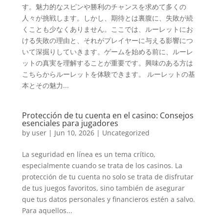
す。魅力的なスピンや勝利のチャンスを求めて多くの
人々が挑戦します。しかし、期待とは裏腹に、失敗が続
くことも少なくありません。ここでは、ルーレットにお
ける失敗の理由と、それがプレイヤーに与える影響につ
いて深掘りしていきます。ゲームを始める前に、ルーレ
ットの真実を理解することが重要です。興味のある方は
こちらからルーレットを体験できます。 ルーレットの基
本とその魅力...
Protección de tu cuenta en el casino: Consejos
esenciales para jugadores
by
user
|
Jun 10, 2026
|
Uncategorized
La seguridad en línea es un tema crítico,
especialmente cuando se trata de los casinos. La
protección de tu cuenta no solo se trata de disfrutar
de tus juegos favoritos, sino también de asegurar
que tus datos personales y financieros estén a salvo.
Para aquellos...