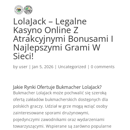
LolaJack – Legalne
Kasyno Online Z
Atrakcyjnymi Bonusami I
Najlepszymi Grami W
Sieci!
by
user
|
Jan 5, 2026
|
Uncategorized
|
0 comments
Jakie Rynki Ofertuje Bukmacher LolaJack?
Bukmacher LolaJack może pochwalić się szeroką
ofertą zakładów bukmacherskich dostępnych dla
polskich graczy. Udział w grze mogą wziąć osoby
zainteresowane sporami drużynowymi,
pojedynczymi zawodnikami oraz wydarzeniami
towarzyszącymi. Wspierane są zarówno popularne