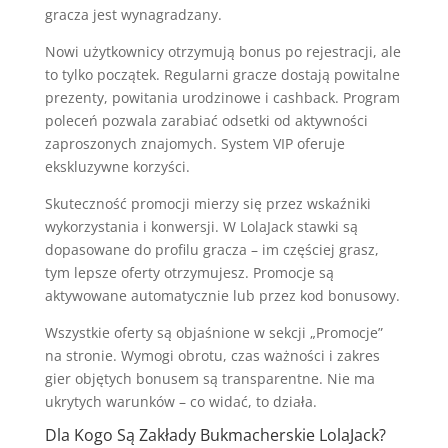
gracza jest wynagradzany.
Nowi użytkownicy otrzymują bonus po rejestracji, ale
to tylko początek. Regularni gracze dostają powitalne
prezenty, powitania urodzinowe i cashback. Program
poleceń pozwala zarabiać odsetki od aktywności
zaproszonych znajomych. System VIP oferuje
ekskluzywne korzyści.
Skuteczność promocji mierzy się przez wskaźniki
wykorzystania i konwersji. W LolaJack stawki są
dopasowane do profilu gracza – im częściej grasz,
tym lepsze oferty otrzymujesz. Promocje są
aktywowane automatycznie lub przez kod bonusowy.
Wszystkie oferty są objaśnione w sekcji „Promocje”
na stronie. Wymogi obrotu, czas ważności i zakres
gier objętych bonusem są transparentne. Nie ma
ukrytych warunków – co widać, to działa.
Dla Kogo Są Zakłady Bukmacherskie LolaJack?