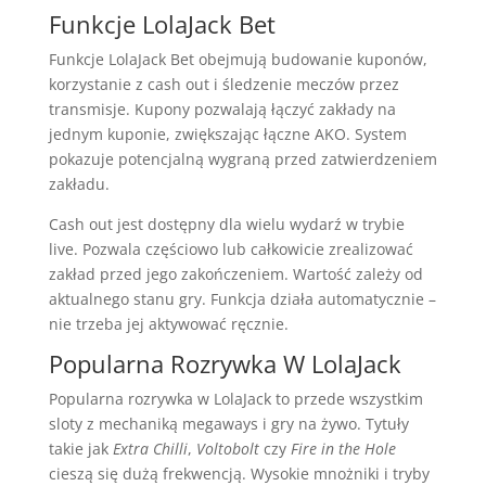
Funkcje LolaJack Bet
Funkcje LolaJack Bet obejmują budowanie kuponów,
korzystanie z cash out i śledzenie meczów przez
transmisje. Kupony pozwalają łączyć zakłady na
jednym kuponie, zwiększając łączne AKO. System
pokazuje potencjalną wygraną przed zatwierdzeniem
zakładu.
Cash out jest dostępny dla wielu wydarź w trybie
live. Pozwala częściowo lub całkowicie zrealizować
zakład przed jego zakończeniem. Wartość zależy od
aktualnego stanu gry. Funkcja działa automatycznie –
nie trzeba jej aktywować ręcznie.
Popularna Rozrywka W LolaJack
Popularna rozrywka w LolaJack to przede wszystkim
sloty z mechaniką megaways i gry na żywo. Tytuły
takie jak
Extra Chilli
,
Voltobolt
czy
Fire in the Hole
cieszą się dużą frekwencją. Wysokie mnożniki i tryby