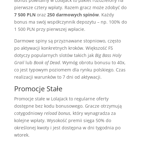
Bonus powitalny w LolaJack to pakiet rozdzielony na
pierwsze cztery wpłaty. Razem gracz może zdobyć do
7 500 PLN
oraz
250 darmowych spinów
. Każdy
bonus ma swój współczynnik depozytu – np. 100% do
1 500 PLN przy pierwszej wpłacie.
Darmowe spiny są przyznawane stopniowo, często
po aktywacji konkretnych kroków. Większość FS
dotyczy popularnych slotów takich jak
Big Bass Holy
Grail
lub
Book of Dead
. Wymóg obrotu bonusu to 40x,
co jest typowym poziomem dla rynku polskiego. Czas
realizacji warunków to 7 dni od aktywacji.
Promocje Stałe
Promocje stałe w LolaJack to regularne oferty
dostępne bez kodu bonusowego. Gracze otrzymują
cotygodniowy
reload bonus
, który wynagradza za
kolejne wpłaty. Wysokość premii sięga 50% do
określonej kwoty i jest dostępna w dni tygodnia po
wtorek.