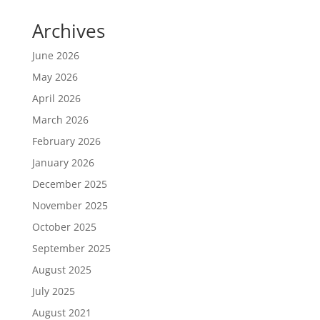
Archives
June 2026
May 2026
April 2026
March 2026
February 2026
January 2026
December 2025
November 2025
October 2025
September 2025
August 2025
July 2025
August 2021