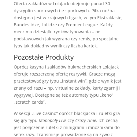
Oferta zakładów w LolaJack obejmuje ponad 30
dyscyplin sportowych i e-sportowych. Piłka nożna
dostępna jest w krajowych ligach, w tym Ekstraklasie,
Bundeslidze, LaLidze czy Premier League. Każdy
mecz ma dziesiątki rynków typowania – od
podstawowych jak wygrana czy remis, po specjalne
typy jak dokładny wynik czy liczba kartek.
Pozostałe Produkty
Oprócz kasyna i zakładów bukmacherskich LolaJack
oferuje rozszerzoną ofertę rozrywki. Gracze mogą
przetestować gry typu „instant win”, gdzie wynik jest
znany od razu – np. virtualne zakłady, karty zgarnij i
wygrywaj. Dostępne są też automaty typu „keno” i
„scratch cards”.
W sekcji „Live Casino” oprócz blackjacka i ruletki gra
się gry typu
Monopoly Live
czy
Crazy Time
. Ich cechą
jest połączenie ruletki z minigrami i mnożnikami do
setek razy. Transmisje prowadzone są na żywo z