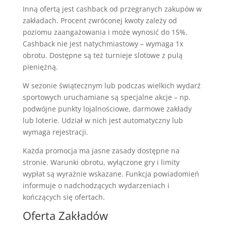
Inną ofertą jest cashback od przegranych zakupów w
zakładach. Procent zwróconej kwoty zależy od
poziomu zaangażowania i może wynosić do 15%.
Cashback nie jest natychmiastowy – wymaga 1x
obrotu. Dostępne są też turnieje slotowe z pulą
pieniężną.
W sezonie świątecznym lub podczas wielkich wydarź
sportowych uruchamiane są specjalne akcje – np.
podwójne punkty lojalnościowe, darmowe zakłady
lub loterie. Udział w nich jest automatyczny lub
wymaga rejestracji.
Każda promocja ma jasne zasady dostępne na
stronie. Warunki obrotu, wyłączone gry i limity
wypłat są wyraźnie wskazane. Funkcja powiadomień
informuje o nadchodzących wydarzeniach i
kończących się ofertach.
Oferta Zakładów