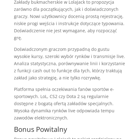
Zakłady bukmacherskie w LolaJack to propozycja
zarówno dla początkujących, jak i doświadczonych
graczy. Nowi użytkownicy docenią prostą rejestrację,
niskie progi wejścia i instrukcje dotyczące typowania.
Doświadczenie nie jest wymagane, aby rozpocząć
grę.
Doświadczonym graczom przypadną do gustu
wysokie kursy, szeroki wybór rynków i transmisje live.
Analiza statystyczna, porównywanie linii i korzystanie
z funkcji cash out to funkcje dla tych, którzy traktują
zakład jako strategię, a nie tylko rozrywkę.
Platforma spełnia oczekiwania fanów sportów e-
sportowych. LoL, CS2 czy Dota 2 są regularnie
dostępne z bogatą ofertą zakładów specjalnych.
Wysoka dynamika rynków live odpowiada tempu
zawodów elektronicznych.
Bonus Powitalny