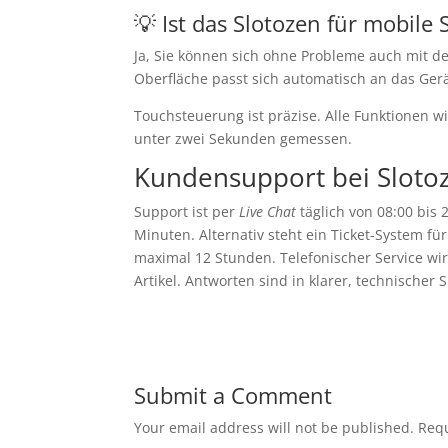
💡 Ist das Slotozen für mobile 
Ja, Sie können sich ohne Probleme auch mit 
Oberfläche passt sich automatisch an das Gerät
Touchsteuerung ist präzise. Alle Funktionen w
unter zwei Sekunden gemessen.
Kundensupport bei Slotoz
Support ist per
Live Chat
täglich von 08:00 bis 
Minuten. Alternativ steht ein Ticket-System f
maximal 12 Stunden. Telefonischer Service wir
Artikel. Antworten sind in klarer, technischer 
Submit a Comment
Your email address will not be published.
Requ