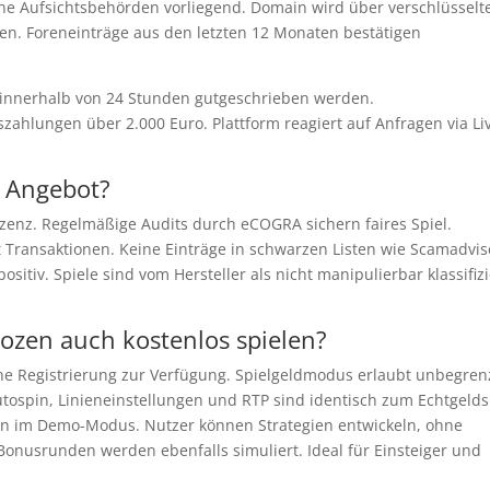
 Aufsichtsbehörden vorliegend. Domain wird über verschlüsselt
nen. Foreneinträge aus den letzten 12 Monaten bestätigen
 innerhalb von 24 Stunden gutgeschrieben werden.
ahlungen über 2.000 Euro. Plattform reagiert auf Anfragen via Li
es Angebot?
Lizenz. Regelmäßige Audits durch eCOGRA sichern faires Spiel.
Transaktionen. Keine Einträge in schwarzen Listen wie Scamadvis
sitiv. Spiele sind vom Hersteller als nicht manipulierbar klassifizi
tozen auch kostenlos spielen?
ne Registrierung zur Verfügung. Spielgeldmodus erlaubt unbegren
utospin, Linieneinstellungen und RTP sind identisch zum Echtgelds
n im Demo-Modus. Nutzer können Strategien entwickeln, ohne
 Bonusrunden werden ebenfalls simuliert. Ideal für Einsteiger und