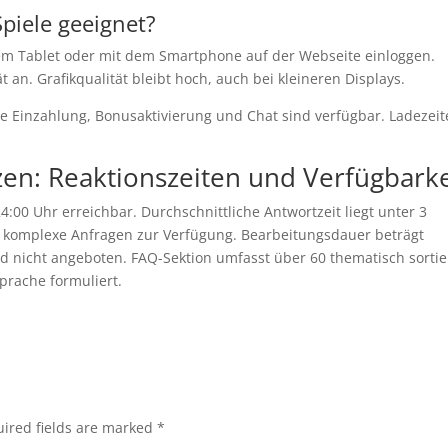
Spiele geeignet?
dem Tablet oder mit dem Smartphone auf der Webseite einloggen.
 an. Grafikqualität bleibt hoch, auch bei kleineren Displays.
ie Einzahlung, Bonusaktivierung und Chat sind verfügbar. Ladezei
en: Reaktionszeiten und Verfügbarke
24:00 Uhr erreichbar. Durchschnittliche Antwortzeit liegt unter 3
ür komplexe Anfragen zur Verfügung. Bearbeitungsdauer beträgt
d nicht angeboten. FAQ-Sektion umfasst über 60 thematisch sortie
Sprache formuliert.
ired fields are marked
*