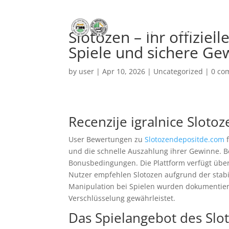
Slotozen – Ihr offiziel
Spiele und sichere Ge
by
user
|
Apr 10, 2026
|
Uncategorized
|
0 co
Recenzije igralnice Slotoz
User Bewertungen zu
Slotozendepositde.com
f
und die schnelle Auszahlung ihrer Gewinne. 
Bonusbedingungen. Die Plattform verfügt über
Nutzer empfehlen Slotozen aufgrund der stab
Manipulation bei Spielen wurden dokumentiert
Verschlüsselung gewährleistet.
Das Spielangebot des Slo