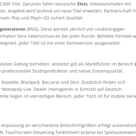
.000 Titel. Darunter fallen klassische
Slots
, Videoautomaten mit
s. Angebot wird laufend um neue Titel erweitert. Partnerschaft m
atic Play und Play’n GO sichert Qualität.
ngeneratoren
(RNG). Diese werden jährlich von unabhängigen
 erhalten faire Gewinnchancen bei jeder Runde. Beliebte Formate w
egriert. Jeder Titel ist mit einer Demoversion ausgestattet.
olution Gaming
betrieben. Anbieter gilt als Marktführer im Bereich
 professionelle Studioproduktion und native Streamqualität.
 Roulette, Blackjack, Baccarat und Dice. Zusätzlich finden sich
 Monopoly Live. Dealer interagieren in Echtzeit auf Deutsch.
ite liegen im vierstelligen Bereich. Jeder Tisch ist für mobile Ger
t. Anpassung an verschiedene Bildschirmgrößen erfolgt automatisc
AN. Touchscreen-Steuerung funktioniert präzise bei Spielautomaten