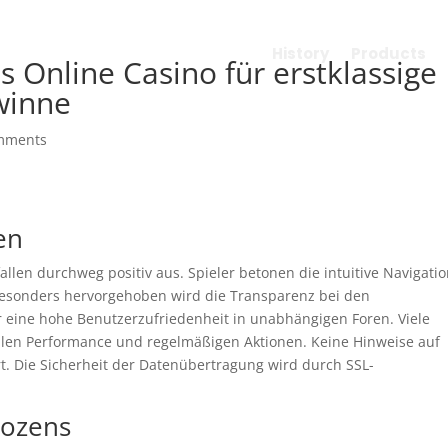
History
Products
les Online Casino für erstklassige
winne
mments
en
allen durchweg positiv aus. Spieler betonen die intuitive Navigati
Besonders hervorgehoben wird die Transparenz bei den
 eine hohe Benutzerzufriedenheit in unabhängigen Foren. Viele
ilen Performance und regelmäßigen Aktionen. Keine Hinweise auf
. Die Sicherheit der Datenübertragung wird durch SSL-
tozens