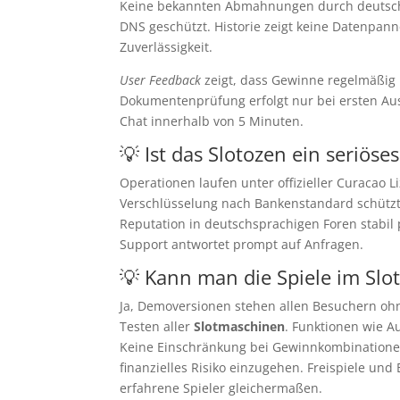
Keine bekannten Abmahnungen durch deutsche
DNS geschützt. Historie zeigt keine Datenpan
Zuverlässigkeit.
User Feedback
zeigt, dass Gewinne regelmäßig
Dokumentenprüfung erfolgt nur bei ersten Ausz
Chat innerhalb von 5 Minuten.
💡 Ist das Slotozen ein seriös
Operationen laufen unter offizieller Curacao 
Verschlüsselung nach Bankenstandard schützt 
Reputation in deutschsprachigen Foren stabil po
Support antwortet prompt auf Anfragen.
💡 Kann man die Spiele im Slo
Ja, Demoversionen stehen allen Besuchern oh
Testen aller
Slotmaschinen
. Funktionen wie A
Keine Einschränkung bei Gewinnkombinatione
finanzielles Risiko einzugehen. Freispiele und
erfahrene Spieler gleichermaßen.