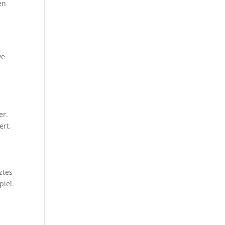
en
ve
er.
ert.
ztes
piel.